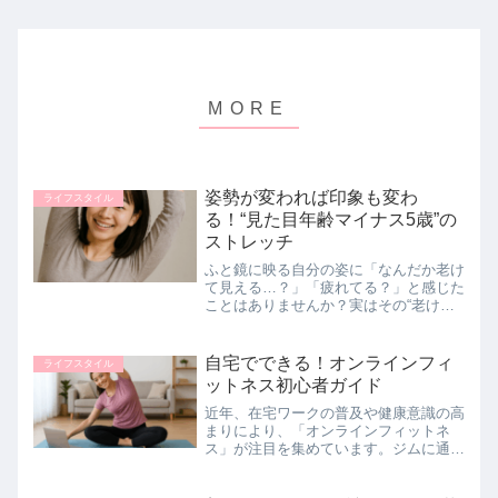
姿勢が変われば印象も変わ
ライフスタイル
る！“見た目年齢マイナス5歳”の
ストレッチ
ふと鏡に映る自分の姿に「なんだか老け
て見える…？」「疲れてる？」と感じた
ことはありませんか？実はその“老け見
え”の正体、姿勢の悪さかもしれませ
ん。猫背や巻き肩、スマホ首など、日常
のクセで崩れた姿勢は、見た目の印象を
自宅でできる！オンラインフィ
ライフスタイル
大きく左右します。でも逆を...
ットネス初心者ガイド
近年、在宅ワークの普及や健康意識の高
まりにより、「オンラインフィットネ
ス」が注目を集めています。ジムに通わ
なくても、自宅でプロの指導を受けられ
る手軽さが魅力ですが、「どんなサービ