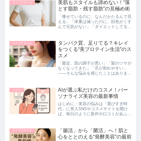
スを選べばいいの？」「初心者でも続け
美肌もスタイルも諦めない！“落
ライフスタイル
られる？」という疑問を持つ...
とす脂肪・残す脂肪”の見極め術
「痩せているのに、なんだかたるんで見
える」「体重は減ったのに、顔色がくす
んで元気がない」「ダイエットしてるけ
ど、肌の調子がイマイチ」そんな悩み、
ありませんか？実はこれ、“脂肪の落と
し方”が間違っているサインかもしれま
タンパク質、足りてる？キレイ
ライフスタイル
せん。脂肪＝悪者と思いが...
をつくる“美プロテイン生活”のス
スメ
「最近、肌の調子が悪い」「髪のツヤが
なくなってきた」「爪が割れやすい」
——そんな悩みを感じたことはありませ
んか？実はその不調、“タンパク質不
足”が原因かもしれません。美容におい
て「スキンケア」「運動」「睡眠」はよ
AIが選ぶ私だけのコスメ！パー
メイク
く注目されますが、体の土台を...
ソナライズ美容の最新事情
はじめに：美容の悩みは「選びすぎ時
代」に突入SNSやコスメサイトを開け
ば、毎日のように新作や口コミがあふれ
る現代。「どのコスメを選べばいい
の？」「本当に自分に合うスキンケアは
どれ？」そんな声が20〜30代を中心に
「腸活」から「菌活」へ！肌と
ライフスタイル
増えています。そこで注目を集...
心をととのえる“発酵美容”の最前