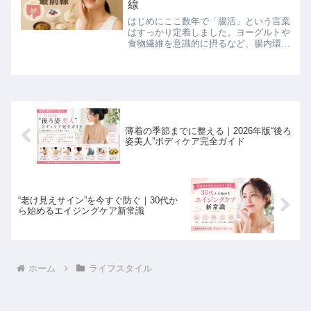
線
はじめにここ数年で「腸活」という言葉
はすっかり定着しました。ヨーグルトや
食物繊維を意識的に摂るなど、腸内環境
を整えることが美容や健康に直結すると
いう考え方は、多くの人が取り入れてい
る習慣になっています。しかし、今注目
を集めているのは「腸活」...
薄着の季節までに整える｜2026年版“後ろ
姿美人”ボディケア完全ガイド
“老け見えサイン”を今すぐ防ぐ｜30代か
ら始めるエイジングケア新常識
ホーム
ライフスタイル