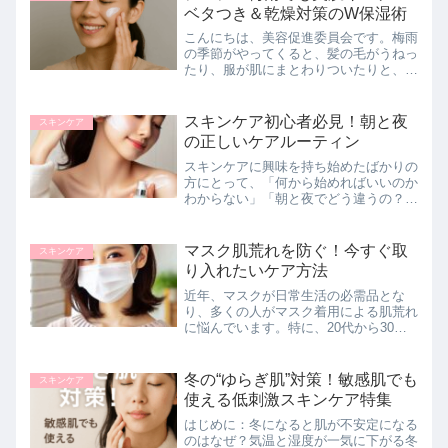
ベタつき＆乾燥対策のW保湿術
こんにちは、美容促進委員会です。梅雨
の季節がやってくると、髪の毛がうねっ
たり、服が肌にまとわりついたりと、何
かと不快に感じることが増えてきますよ
ね。そして、そんな中でも「肌のベタつ
き」と「乾燥」が同時に起こるという不
スキンケア初心者必見！朝と夜
スキンケア
思議な現象に、戸惑ってい...
の正しいケアルーティン
スキンケアに興味を持ち始めたばかりの
方にとって、「何から始めればいいのか
わからない」「朝と夜でどう違うの？」
と疑問を感じることも多いのではないで
しょうか。スキンケアは、肌の健康を守
るだけでなく、将来の肌トラブルを防ぐ
マスク肌荒れを防ぐ！今すぐ取
スキンケア
ためにも重要です。この記...
り入れたいケア方法
近年、マスクが日常生活の必需品とな
り、多くの人がマスク着用による肌荒れ
に悩んでいます。特に、20代から30代
の若年層では、仕事やプライベートで頻
繁にマスクを使用する場面が多く、肌ト
ラブルが深刻化しやすい傾向にありま
冬の“ゆらぎ肌”対策！敏感肌でも
スキンケア
す。本記事では、マスク肌荒...
使える低刺激スキンケア特集
はじめに：冬になると肌が不安定になる
のはなぜ？気温と湿度が一気に下がる冬