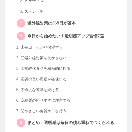
ピラティス
ストレッチ
紫外線対策は365日が基本
今日から始めたい！透明感アップ習慣7選
①毎日しっかり保湿する
②紫外線対策を欠かさない
③抗酸化食品を積極的に摂る
④質の良い睡眠を確保する
⑤適度な運動を続ける
⑥糖質の摂りすぎに注意する
⑦やさしい角質ケアを行う
まとめ｜透明感は毎日の積み重ねでつくられる