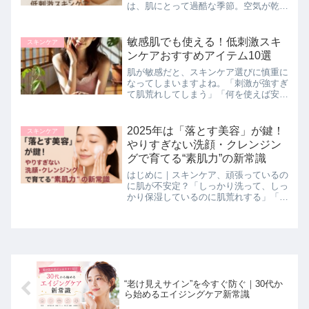
は、肌にとって過酷な季節。空気が乾燥
することで角層の水分量が減り、外的刺
激に敏感に反応しやすくなります。暖房
による乾燥、マフラーやマスクの摩擦、
敏感肌でも使える！低刺激スキ
スキンケア
さらに寒暖差による血行不...
ンケアおすすめアイテム10選
肌が敏感だと、スキンケア選びに慎重に
なってしまいますよね。「刺激が強すぎ
て肌荒れしてしまう」「何を使えば安心
なのかわからない」とお悩みの方も多い
のではないでしょうか。敏感肌の人にと
って大切なのは、刺激を最小限に抑えた
2025年は「落とす美容」が鍵！
スキンケア
優しい処方のアイテムを選...
やりすぎない洗顔・クレンジン
グで育てる“素肌力”の新常識
はじめに｜スキンケア、頑張っているの
に肌が不安定？「しっかり洗って、しっ
かり保湿しているのに肌荒れする」「ス
キンケアを増やすほど、調子が悪くなる
気がする」そんな悩みを抱える人が、こ
こ数年で急増しています。2025年の美
容トレンドとして注目さ...
“老け見えサイン”を今すぐ防ぐ｜30代か
ら始めるエイジングケア新常識